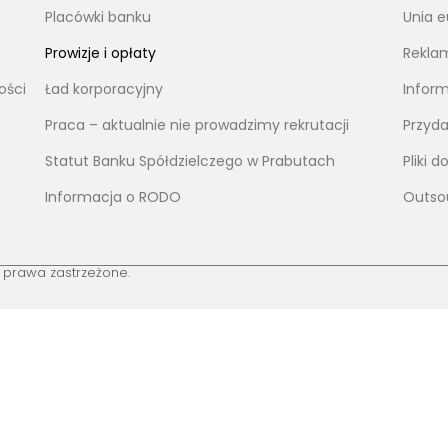
Placówki banku
Unia e
Prowizje i opłaty
Reklam
ości
Ład korporacyjny
Infor
Praca – aktualnie nie prowadzimy rekrutacji
Przyda
Statut Banku Spółdzielczego w Prabutach
Pliki 
Informacja o RODO
Outso
e prawa zastrzeżone.