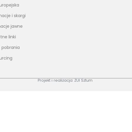
uropejska
acje i skargi
macje jawne
tne linki
do pobrania
urcing
Projekt i realizacja: ZUI Sztum